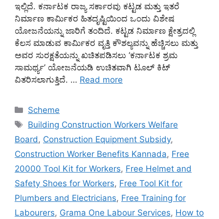
ಇಲ್ಲಿದೆ. ಕರ್ನಾಟಕ ರಾಜ್ಯ ಸರ್ಕಾರವು ಕಟ್ಟಡ ಮತ್ತು ಇತರೆ
ನಿರ್ಮಾಣ ಕಾರ್ಮಿಕರ ಹಿತದೃಷ್ಟಿಯಿಂದ ಒಂದು ವಿಶೇಷ
ಯೋಜನೆಯನ್ನು ಜಾರಿಗೆ ತಂದಿದೆ. ಕಟ್ಟಡ ನಿರ್ಮಾಣ ಕ್ಷೇತ್ರದಲ್ಲಿ
ಕೆಲಸ ಮಾಡುವ ಕಾರ್ಮಿಕರ ವೃತ್ತಿ ಕೌಶಲ್ಯವನ್ನು ಹೆಚ್ಚಿಸಲು ಮತ್ತು
ಅವರ ಸುರಕ್ಷತೆಯನ್ನು ಖಚಿತಪಡಿಸಲು ‘ಕರ್ನಾಟಕ ಶ್ರಮ
ಸಾಮರ್ಥ್ಯ’ ಯೋಜನೆಯಡಿ ಉಚಿತವಾಗಿ ಟೂಲ್ ಕಿಟ್
ವಿತರಿಸಲಾಗುತ್ತಿದೆ. …
Read more
Categories
Scheme
Tags
Building Construction Workers Welfare
Board
,
Construction Equipment Subsidy
,
Construction Worker Benefits Kannada
,
Free
20000 Tool Kit for Workers
,
Free Helmet and
Safety Shoes for Workers
,
Free Tool Kit for
Plumbers and Electricians
,
Free Training for
Labourers
,
Grama One Labour Services
,
How to