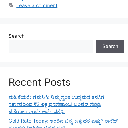
Leave a comment
Search
Search
Recent Posts
ಮಹಿಳೆಯರೇ ಗಮನಿಸಿ: ನಿಮ್ಮ ಸ್ವಂತ ಉದ್ಯಮದ ಕನಸಿಗೆ
ಸರ್ಕಾರದಿಂದ ₹3 ಲಕ್ಷ ಧನಸಹಾಯ! ಬಂಪರ್ ಸಬ್ಸಿಡಿ
ಪಡೆಯಲು ಇಂದೇ ಅರ್ಜಿ ಸಲ್ಲಿಸಿ.
Gold Rate Today: ಇಂದಿನ ಚಿನ್ನ-ಬೆಳ್ಳಿ ದರ ಎಷ್ಟು? ರಾಕೆಟ್