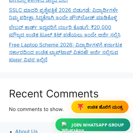
ವೇಗದಲ್ಲಿ ಕೆಳಗಿಳಿದ ಚಿನ್ನದ ಬೆಲೆ!
SSLC ಮಾದರಿ ಪ್ರಶ್ನೆಪತ್ರಿಕೆ 2026 ಬಿಡುಗಡೆ: ವಿದ್ಯಾರ್ಥಿಗಳೇ
ನಿಮ್ಮ ಪರೀಕ್ಷಾ ಸಿದ್ಧತೆಗಾಗಿ ಇಂದೇ ಡೌನ್‌ಲೋಡ್ ಮಾಡಿಕೊಳ್ಳಿ
ಲೇಬರ್ ಕಾರ್ಡ್ ಇದ್ದವರಿಗೆ ಭರ್ಜರಿ ಕೊಡುಗೆ: ₹20,000
ಮೌಲ್ಯದ ಉಚಿತ ಟೂಲ್ ಕಿಟ್ ಪಡೆಯಲು ಇಂದೇ ಅರ್ಜಿ ಸಲ್ಲಿಸಿ
Free Laptop Scheme 2026: ವಿದ್ಯಾರ್ಥಿಗಳಿಗೆ ಕರ್ನಾಟಕ
ಸರ್ಕಾರದಿಂದ ಉಚಿತ ಲ್ಯಾಪ್‌ಟಾಪ್ ವಿತರಣೆ! ಅರ್ಜಿ ಸಲ್ಲಿಸುವ
ಪೂರ್ಣ ವಿವರ ಇಲ್ಲಿದೆ
Recent Comments
ಉಚಿತ ಹೊಲಿಗೆ ಯಂತ್ರ
No comments to show.
JOIN WHATSAPP GROUP
About Us