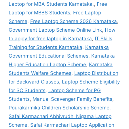
Laptop for MBA Students Karnataka.
,
Free
Laptop for MBBS Students
,
Free Laptop
Scheme
,
Free Laptop Scheme 2026 Karnataka
,
Government Laptop Scheme Online Link
,
How
to apply for free laptop in Karnataka
,
IT Skills
Training for Students Karnataka
,
Karnataka
Government Educational Schemes
,
Karnataka
Higher Education Laptop Scheme
,
Karnataka
Students Welfare Schemes
,
Laptop Distribution
for Backward Classes
,
Laptop Scheme Eligibility
for SC Students
,
Laptop Scheme for PG
Students
,
Manual Scavenger Family Benefits
,
Pourakarmika Children Scholarship Scheme
,
Safai Karmachari Abhivrudhi Nigama Laptop
Scheme
,
Safai Karmachari Laptop Application