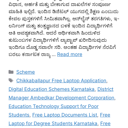
ವಿಧಾನ, ಅರ್ಹತೆ ಮತ್ತು ಬೇಕಾಗುವ ದಾಖಲೆಗಳ ಸಂಪೂರ್ಣ
ಮಾಹಿತಿ ಇಲ್ಲಿದೆ. ಇಂದಿನ ಡಿಜಿಟಲ್ ಯುಗದಲ್ಲಿ ಶಿಕ್ಷಣ ಎಂಬುದು
ಕೇವಲ ಪುಸ್ತಕಗಳಿಗೆ ಸೀಮಿತವಾಗಿಲ್ಲ. ಆನ್‌ಲೈನ್ ತರಗತಿಗಳು, ಇ-
ಲರ್ನಿಂಗ್ ಮತ್ತು ತಂತ್ರಜ್ಞಾನದ ಬಳಕೆ ಇಂದಿನ ವಿದ್ಯಾರ್ಥಿಗಳಿಗೆ
ಅತಿ ಅವಶ್ಯಕವಾಗಿದೆ. ಆದರೆ ಆರ್ಥಿಕವಾಗಿ ಹಿಂದುಳಿದ
ಕುಟುಂಬಗಳ ವಿದ್ಯಾರ್ಥಿಗಳಿಗೆ ಲ್ಯಾಪ್ಟಾಪ್ ಖರೀದಿಸುವುದು
ಇಂದಿಗೂ ದೊಡ್ಡ ಸವಾಲೇ ಸರಿ. ಅಂತಹ ವಿದ್ಯಾರ್ಥಿಗಳ ನೆರವಿಗೆ
ಬರಲು ಕರ್ನಾಟಕ ರಾಜ್ಯ …
Read more
Categories
Scheme
Tags
Chikkaballapur Free Laptop Application
,
Digital Education Schemes Karnataka
,
District
Manager Ambedkar Development Corporation
,
Education Technology Support for Poor
Students
,
Free Laptop Documents List
,
Free
Laptop for Degree Students Karnataka
,
Free