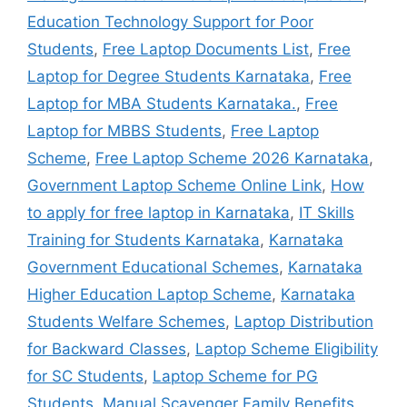
Education Technology Support for Poor
Students
,
Free Laptop Documents List
,
Free
Laptop for Degree Students Karnataka
,
Free
Laptop for MBA Students Karnataka.
,
Free
Laptop for MBBS Students
,
Free Laptop
Scheme
,
Free Laptop Scheme 2026 Karnataka
,
Government Laptop Scheme Online Link
,
How
to apply for free laptop in Karnataka
,
IT Skills
Training for Students Karnataka
,
Karnataka
Government Educational Schemes
,
Karnataka
Higher Education Laptop Scheme
,
Karnataka
Students Welfare Schemes
,
Laptop Distribution
for Backward Classes
,
Laptop Scheme Eligibility
for SC Students
,
Laptop Scheme for PG
Students
,
Manual Scavenger Family Benefits
,