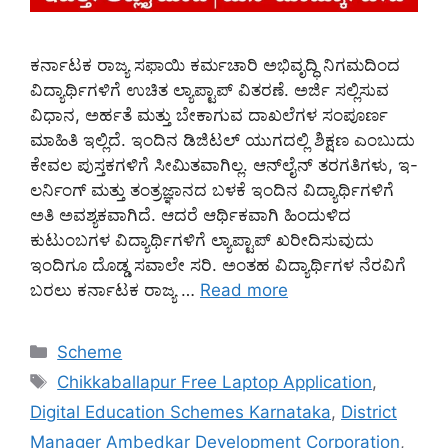
ಕರ್ನಾಟಕ ರಾಜ್ಯ ಸಫಾಯಿ ಕರ್ಮಚಾರಿ ಅಭಿವೃದ್ಧಿ ನಿಗಮದಿಂದ
ವಿದ್ಯಾರ್ಥಿಗಳಿಗೆ ಉಚಿತ ಲ್ಯಾಪ್ಟಾಪ್ ವಿತರಣೆ. ಅರ್ಜಿ ಸಲ್ಲಿಸುವ
ವಿಧಾನ, ಅರ್ಹತೆ ಮತ್ತು ಬೇಕಾಗುವ ದಾಖಲೆಗಳ ಸಂಪೂರ್ಣ
ಮಾಹಿತಿ ಇಲ್ಲಿದೆ. ಇಂದಿನ ಡಿಜಿಟಲ್ ಯುಗದಲ್ಲಿ ಶಿಕ್ಷಣ ಎಂಬುದು
ಕೇವಲ ಪುಸ್ತಕಗಳಿಗೆ ಸೀಮಿತವಾಗಿಲ್ಲ. ಆನ್‌ಲೈನ್ ತರಗತಿಗಳು, ಇ-
ಲರ್ನಿಂಗ್ ಮತ್ತು ತಂತ್ರಜ್ಞಾನದ ಬಳಕೆ ಇಂದಿನ ವಿದ್ಯಾರ್ಥಿಗಳಿಗೆ
ಅತಿ ಅವಶ್ಯಕವಾಗಿದೆ. ಆದರೆ ಆರ್ಥಿಕವಾಗಿ ಹಿಂದುಳಿದ
ಕುಟುಂಬಗಳ ವಿದ್ಯಾರ್ಥಿಗಳಿಗೆ ಲ್ಯಾಪ್ಟಾಪ್ ಖರೀದಿಸುವುದು
ಇಂದಿಗೂ ದೊಡ್ಡ ಸವಾಲೇ ಸರಿ. ಅಂತಹ ವಿದ್ಯಾರ್ಥಿಗಳ ನೆರವಿಗೆ
ಬರಲು ಕರ್ನಾಟಕ ರಾಜ್ಯ …
Read more
Categories
Scheme
Tags
Chikkaballapur Free Laptop Application
,
Digital Education Schemes Karnataka
,
District
Manager Ambedkar Development Corporation
,