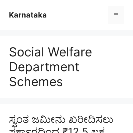
Skip
to
Karnataka
Menu
content
Social Welfare
Department
Schemes
ಸ್ವಂತ ಜಮೀನು ಖರೀದಿಸಲು
ಸರ್ಕಾರದಿಂದ ₹12.5 ಲಕ್ಷ