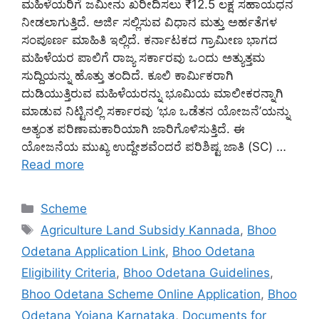
ಮಹಿಳೆಯರಿಗೆ ಜಮೀನು ಖರೀದಿಸಲು ₹12.5 ಲಕ್ಷ ಸಹಾಯಧನ
ನೀಡಲಾಗುತ್ತಿದೆ. ಅರ್ಜಿ ಸಲ್ಲಿಸುವ ವಿಧಾನ ಮತ್ತು ಅರ್ಹತೆಗಳ
ಸಂಪೂರ್ಣ ಮಾಹಿತಿ ಇಲ್ಲಿದೆ. ಕರ್ನಾಟಕದ ಗ್ರಾಮೀಣ ಭಾಗದ
ಮಹಿಳೆಯರ ಪಾಲಿಗೆ ರಾಜ್ಯ ಸರ್ಕಾರವು ಒಂದು ಅತ್ಯುತ್ತಮ
ಸುದ್ದಿಯನ್ನು ಹೊತ್ತು ತಂದಿದೆ. ಕೂಲಿ ಕಾರ್ಮಿಕರಾಗಿ
ದುಡಿಯುತ್ತಿರುವ ಮಹಿಳೆಯರನ್ನು ಭೂಮಿಯ ಮಾಲೀಕರನ್ನಾಗಿ
ಮಾಡುವ ನಿಟ್ಟಿನಲ್ಲಿ ಸರ್ಕಾರವು ‘ಭೂ ಒಡೆತನ ಯೋಜನೆ’ಯನ್ನು
ಅತ್ಯಂತ ಪರಿಣಾಮಕಾರಿಯಾಗಿ ಜಾರಿಗೊಳಿಸುತ್ತಿದೆ. ಈ
ಯೋಜನೆಯ ಮುಖ್ಯ ಉದ್ದೇಶವೆಂದರೆ ಪರಿಶಿಷ್ಟ ಜಾತಿ (SC) …
Read more
Categories
Scheme
Tags
Agriculture Land Subsidy Kannada
,
Bhoo
Odetana Application Link
,
Bhoo Odetana
Eligibility Criteria
,
Bhoo Odetana Guidelines
,
Bhoo Odetana Scheme Online Application
,
Bhoo
Odetana Yojana Karnataka
,
Documents for