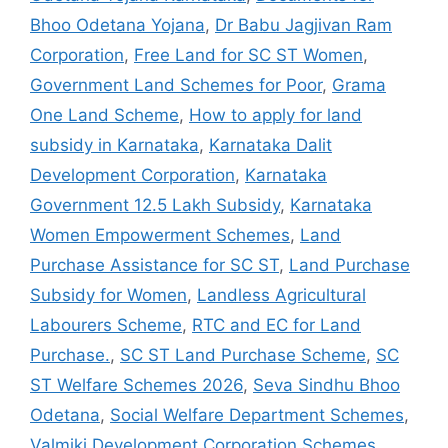
Bhoo Odetana Yojana
,
Dr Babu Jagjivan Ram
Corporation
,
Free Land for SC ST Women
,
Government Land Schemes for Poor
,
Grama
One Land Scheme
,
How to apply for land
subsidy in Karnataka
,
Karnataka Dalit
Development Corporation
,
Karnataka
Government 12.5 Lakh Subsidy
,
Karnataka
Women Empowerment Schemes
,
Land
Purchase Assistance for SC ST
,
Land Purchase
Subsidy for Women
,
Landless Agricultural
Labourers Scheme
,
RTC and EC for Land
Purchase.
,
SC ST Land Purchase Scheme
,
SC
ST Welfare Schemes 2026
,
Seva Sindhu Bhoo
Odetana
,
Social Welfare Department Schemes
,
Valmiki Development Corporation Schemes
,