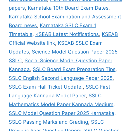
papers
,
Karnataka 10th Board Exam Dates
,
Karnataka School Examination and Assessment
Board news
,
Karnataka SSLC Exam 1
Timetable
,
KSEAB Latest Notifications
,
KSEAB
Official Website link
,
KSEAB SSLC Exam
Updates
,
Science Model Question Paper 2025
SSLC
,
Social Science Model Question Paper
Kannada
,
SSLC Board Exam Preparation Tips
,
SSLC English Second Language Paper 2025
,
SSLC Exam Hall Ticket Update.
,
SSLC First
Language Kannada Model Paper
,
SSLC
Mathematics Model Paper Kannada Medium
,
SSLC Model Question Paper 2025 Karnataka
,
SSLC Passing Marks and Grading
,
SSLC
Previous Year Question Papers
,
SSLC Question