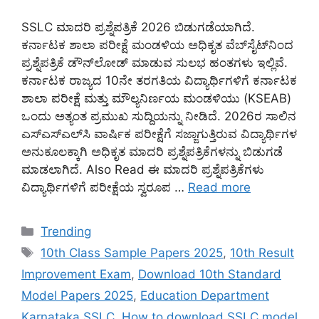
SSLC ಮಾದರಿ ಪ್ರಶ್ನೆಪತ್ರಿಕೆ 2026 ಬಿಡುಗಡೆಯಾಗಿದೆ.
ಕರ್ನಾಟಕ ಶಾಲಾ ಪರೀಕ್ಷೆ ಮಂಡಳಿಯ ಅಧಿಕೃತ ವೆಬ್‌ಸೈಟ್‌ನಿಂದ
ಪ್ರಶ್ನೆಪತ್ರಿಕೆ ಡೌನ್‌ಲೋಡ್ ಮಾಡುವ ಸುಲಭ ಹಂತಗಳು ಇಲ್ಲಿವೆ.
ಕರ್ನಾಟಕ ರಾಜ್ಯದ 10ನೇ ತರಗತಿಯ ವಿದ್ಯಾರ್ಥಿಗಳಿಗೆ ಕರ್ನಾಟಕ
ಶಾಲಾ ಪರೀಕ್ಷೆ ಮತ್ತು ಮೌಲ್ಯನಿರ್ಣಯ ಮಂಡಳಿಯು (KSEAB)
ಒಂದು ಅತ್ಯಂತ ಪ್ರಮುಖ ಸುದ್ದಿಯನ್ನು ನೀಡಿದೆ. 2026ರ ಸಾಲಿನ
ಎಸ್‌ಎಸ್‌ಎಲ್‌ಸಿ ವಾರ್ಷಿಕ ಪರೀಕ್ಷೆಗೆ ಸಜ್ಜಾಗುತ್ತಿರುವ ವಿದ್ಯಾರ್ಥಿಗಳ
ಅನುಕೂಲಕ್ಕಾಗಿ ಅಧಿಕೃತ ಮಾದರಿ ಪ್ರಶ್ನೆಪತ್ರಿಕೆಗಳನ್ನು ಬಿಡುಗಡೆ
ಮಾಡಲಾಗಿದೆ. Also Read ಈ ಮಾದರಿ ಪ್ರಶ್ನೆಪತ್ರಿಕೆಗಳು
ವಿದ್ಯಾರ್ಥಿಗಳಿಗೆ ಪರೀಕ್ಷೆಯ ಸ್ವರೂಪ …
Read more
Categories
Trending
Tags
10th Class Sample Papers 2025
,
10th Result
Improvement Exam
,
Download 10th Standard
Model Papers 2025
,
Education Department
Karnataka SSLC
,
How to download SSLC model